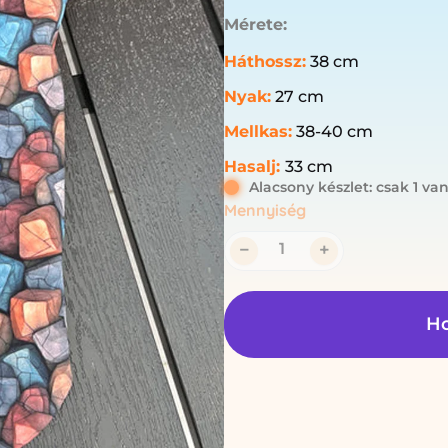
Mérete:
Háthossz:
38 cm
Nyak:
27 cm
Mellkas:
38-40 cm
Hasalj:
33 cm
Alacsony készlet: csak 1 va
Mennyiség
−
+
Ho