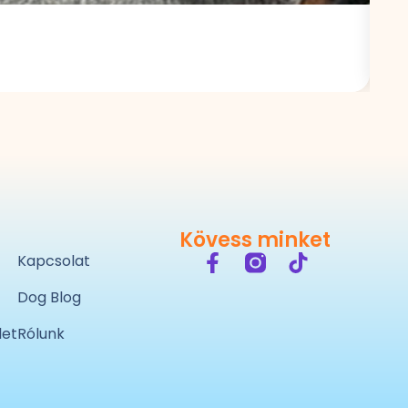
Egy
Ideá
8.5
Kövess minket
Kapcsolat
Dog Blog
let
Rólunk