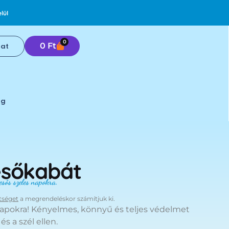
lül
0
0
Ft
lat
0
og
esőkabát
esős szeles napokra.
ltséget
a megrendeléskor számítjuk ki.
napokra! Kényelmes, könnyű és teljes védelmet
s a szél ellen.