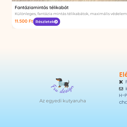
Fantáziamintás télikabát
Különleges, fantázia mintás télikabátok, maximális védele
11.500
Ft
Részletek
El
H–P
Az egyedi kutyaruha
cha