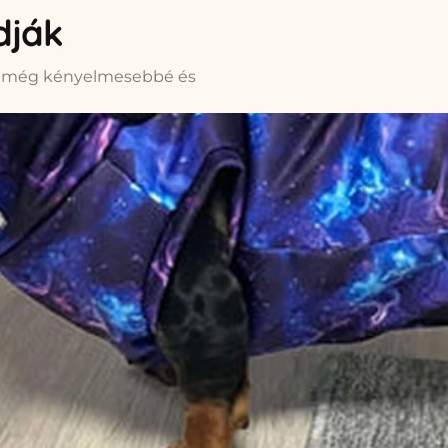
dják
el még kényelmesebbé és