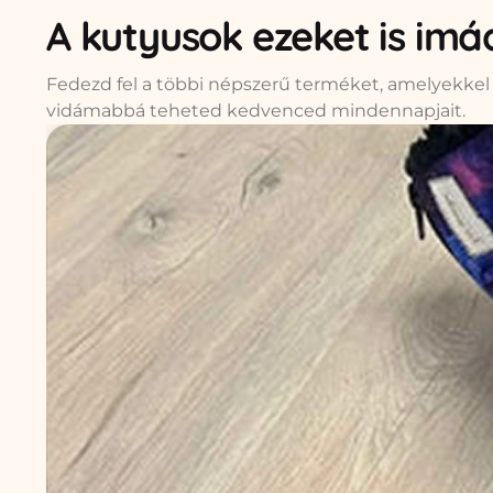
A kutyusok ezeket is imá
Fedezd fel a többi népszerű terméket, amelyekk
vidámabbá teheted kedvenced mindennapjait.