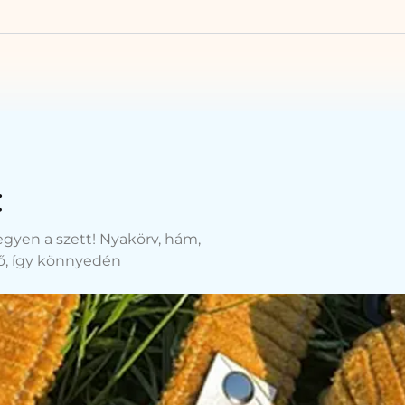
t
legyen a szett! Nyakörv, hám,
tő, így könnyedén