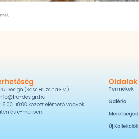
mmel.
érhetőség
Oldalak
Termékek
Fru Design (Sass Fruzsina E.V.)
info@fru-design.hu
Galéria
: 8:00–18:00 között elérhető vagyok
ten és e-mailben.
Méretsegéd
Új Kollekciók