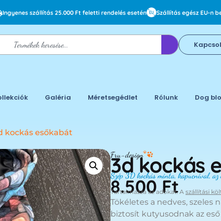
Ingyenes szállítás 25.000 Ft feletti rendelés esetén
Szállítás egész EU-n be
Kapcso
ollekciók
Galéria
Méretsegédlet
Rólunk
Dog bl
d kockás esőkabát
Fru-design
3d kockás 
Szép 3D kockás minta, kapucnival, az 
8.500
Ft
Tartalmazza az adókat. A
szállítási kö
Tökéletes a nedves, szeles 
biztosít kutyusodnak az eső é