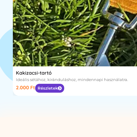
Kakizacsi-tartó
Ideális sétához, kiránduláshoz, mindennapi használatra.
2.000
Ft
Részletek