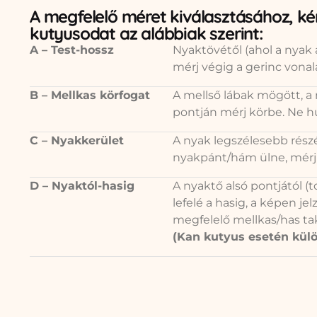
A megfelelő méret kiválasztásához, k
kutyusodat az alábbiak szerint:
A – Test-hossz
Nyaktövétől (ahol a nyak a
mérj végig a gerinc vonal
B – Mellkas körfogat
A mellső lábak mögött, a
pontján mérj körbe. Ne hú
C – Nyakkerület
A nyak legszélesebb részé
nyakpánt/hám ülne, mérj
D – Nyaktól-hasig
A nyaktő alsó pontjától (
lefelé a hasig, a képen jelz
megfelelő mellkas/has tak
(Kan kutyus esetén külö