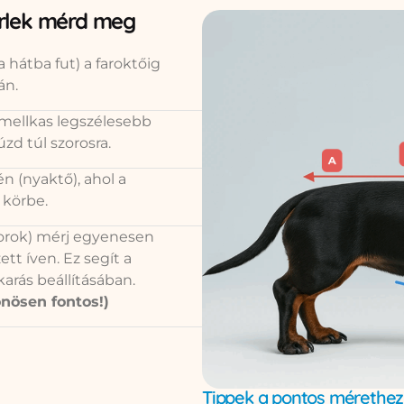
érlek mérd meg
 hátba fut) a faroktőig
án.
 mellkas legszélesebb
zd túl szorosra.
n (nyaktő), ahol a
 körbe.
torok) mérj egyenesen
ett íven. Ez segít a
arás beállításában.
nösen fontos!)
Tippek a pontos mérethez