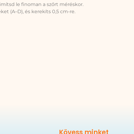
imítsd le finoman a szőrt méréskor.
ket (A–D), és kerekíts 0,5 cm-re.
Kövess minket