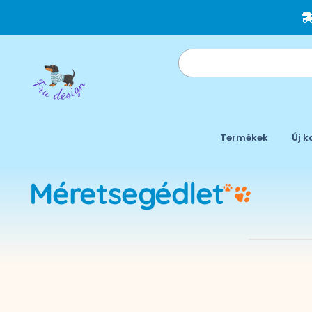
Termékek
Új k
Méretsegédlet