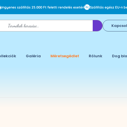
Ingyenes szállítás 25.000 Ft feletti rendelés esetén
Szállítás egész EU-n be
Kapcso
ollekciók
Galéria
Méretsegédlet
Rólunk
Dog bl