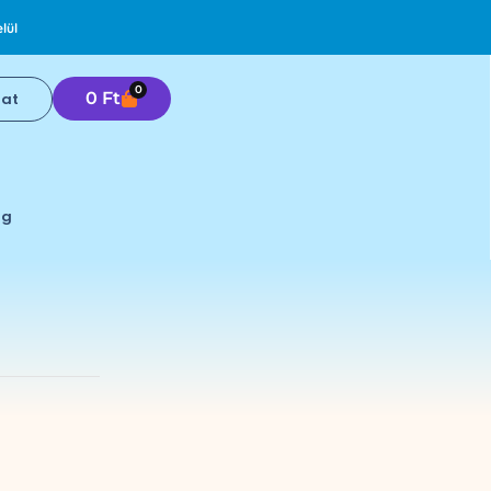
lül
0
0
Ft
lat
0
og