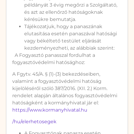
példányát 3 évig megőrzi a Szolgáltató,
és azt az ellenőrző hatóságoknak
kérésükre bemutatja.
Tájékozatjuk, hogy a panaszának
elutasítása esetén panaszával hatósági
vagy békéltető testület eljárását
kezdeményezheti, az alábbiak szerint:
A Fogyasztó panasszal fordulhat a
fogyasztóvédelmi hatósághoz:
A Fgytv. 45/A. § (1)-(3) bekezdéseiben,
valamint a fogyasztóvédelmi hatóság
kijelöléséről szóló 387/2016. (XII. 2.) Korm.
rendelet alapján általános fogyasztóvédelmi
hatóságként a kormányhivatal jár el:
https://www.kormanyhivatal.hu
/hu/elerhetosegek
A Fogyasztónak panasza esetén