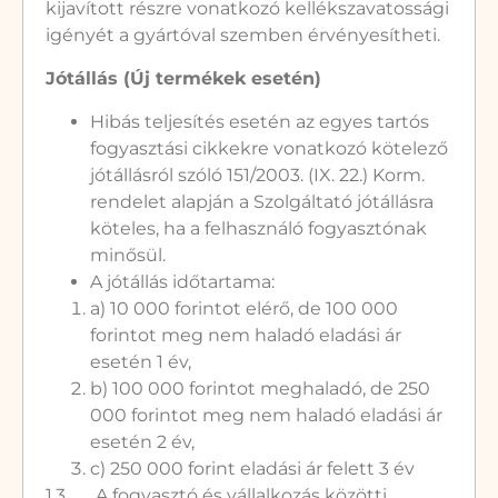
kijavított részre vonatkozó kellékszavatossági
igényét a gyártóval szemben érvényesítheti.
Jótállás (Új termékek esetén)
Hibás teljesítés esetén az egyes tartós
fogyasztási cikkekre vonatkozó kötelező
jótállásról szóló 151/2003. (IX. 22.) Korm.
rendelet alapján a Szolgáltató jótállásra
köteles, ha a felhasználó fogyasztónak
minősül.
A jótállás időtartama:
a) 10 000 forintot elérő, de 100 000
forintot meg nem haladó eladási ár
esetén 1 év,
b) 100 000 forintot meghaladó, de 250
000 forintot meg nem haladó eladási ár
esetén 2 év,
c) 250 000 forint eladási ár felett 3 év
1.3. A fogyasztó és vállalkozás közötti