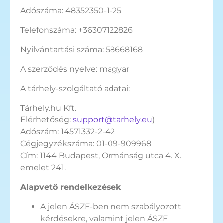
Adószáma: 48352350-1-25
Telefonszáma: +36307122826
Nyilvántartási száma: 58668168
A szerződés nyelve: magyar
A tárhely-szolgáltató adatai:
Tárhely.hu Kft.
Elérhetőség:
support@tarhely.eu
)
Adószám: 14571332-2-42
Cégjegyzékszáma: 01-09-909968
Cím: 1144 Budapest, Ormánság utca 4. X.
emelet 241.
Alapvető rendelkezések
A jelen ÁSZF-ben nem szabályozott
kérdésekre, valamint jelen ÁSZF