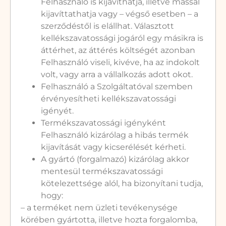
Felhasználó is kijavíthatja, illetve mással
kijavíttathatja vagy – végső esetben – a
szerződéstől is elállhat. Választott
kellékszavatossági jogáról egy másikra is
áttérhet, az áttérés költségét azonban
Felhasználó viseli, kivéve, ha az indokolt
volt, vagy arra a vállalkozás adott okot.
Felhasználó a Szolgáltatóval szemben
érvényesítheti kellékszavatossági
igényét.
Termékszavatossági igényként
Felhasználó kizárólag a hibás termék
kijavítását vagy kicserélését kérheti.
A gyártó (forgalmazó) kizárólag akkor
mentesül termékszavatossági
kötelezettsége alól, ha bizonyítani tudja,
hogy:
– a terméket nem üzleti tevékenysége
körében gyártotta, illetve hozta forgalomba,