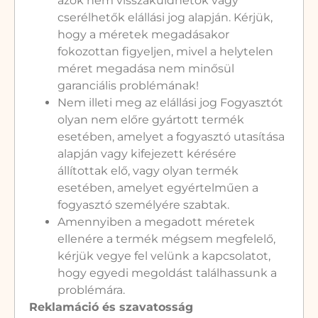
azok nem visszaküldhetők vagy
cserélhetők elállási jog alapján. Kérjük,
hogy a méretek megadásakor
fokozottan figyeljen, mivel a helytelen
méret megadása nem minősül
garanciális problémának!
Nem illeti meg az elállási jog Fogyasztót
olyan nem előre gyártott termék
esetében, amelyet a fogyasztó utasítása
alapján vagy kifejezett kérésére
állítottak elő, vagy olyan termék
esetében, amelyet egyértelműen a
fogyasztó személyére szabtak.
Amennyiben a megadott méretek
ellenére a termék mégsem megfelelő,
kérjük vegye fel velünk a kapcsolatot,
hogy egyedi megoldást találhassunk a
problémára.
Reklamáció és szavatosság