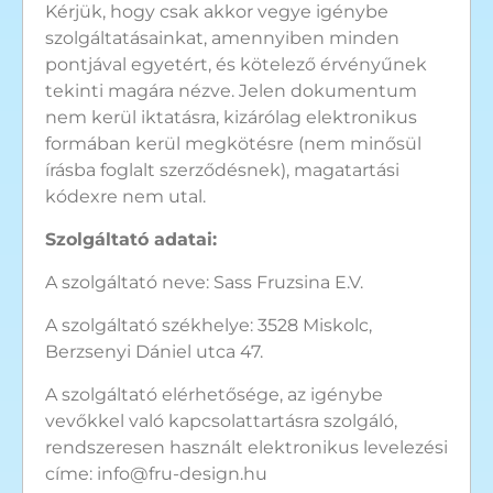
Kérjük, hogy csak akkor vegye igénybe
szolgáltatásainkat, amennyiben minden
pontjával egyetért, és kötelező érvényűnek
tekinti magára nézve. Jelen dokumentum
nem kerül iktatásra, kizárólag elektronikus
formában kerül megkötésre (nem minősül
írásba foglalt szerződésnek), magatartási
kódexre nem utal.
Szolgáltató adatai:
A szolgáltató neve: Sass Fruzsina E.V.
A szolgáltató székhelye: 3528 Miskolc,
Berzsenyi Dániel utca 47.
A szolgáltató elérhetősége, az igénybe
vevőkkel való kapcsolattartásra szolgáló,
rendszeresen használt elektronikus levelezési
címe: info@fru-design.hu