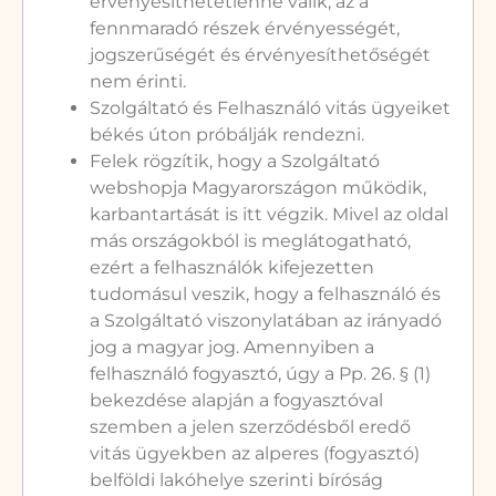
érvényesíthetetlenné válik, az a
fennmaradó részek érvényességét,
jogszerűségét és érvényesíthetőségét
nem érinti.
Szolgáltató és Felhasználó vitás ügyeiket
békés úton próbálják rendezni.
Felek rögzítik, hogy a Szolgáltató
webshopja Magyarországon működik,
karbantartását is itt végzik. Mivel az oldal
más országokból is meglátogatható,
ezért a felhasználók kifejezetten
tudomásul veszik, hogy a felhasználó és
a Szolgáltató viszonylatában az irányadó
jog a magyar jog. Amennyiben a
felhasználó fogyasztó, úgy a Pp. 26. § (1)
bekezdése alapján a fogyasztóval
szemben a jelen szerződésből eredő
vitás ügyekben az alperes (fogyasztó)
belföldi lakóhelye szerinti bíróság