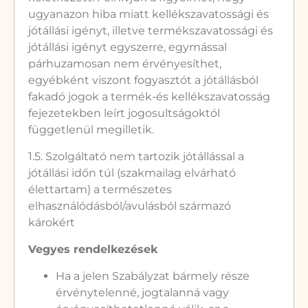
ugyanazon hiba miatt kellékszavatossági és
jótállási igényt, illetve termékszavatossági és
jótállási igényt egyszerre, egymással
párhuzamosan nem érvényesíthet,
egyébként viszont fogyasztót a jótállásból
fakadó jogok a termék-és kellékszavatosság
fejezetekben leírt jogosultságoktól
függetlenül megilletik.
1.5. Szolgáltató nem tartozik jótállással a
jótállási időn túl (szakmailag elvárható
élettartam) a természetes
elhasználódásból/avulásból származó
károkért
Vegyes rendelkezések
Ha a jelen Szabályzat bármely része
érvénytelenné, jogtalanná vagy