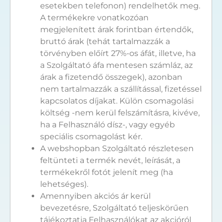
esetekben telefonon) rendelhetők meg.
A termékekre vonatkozóan
megjelenített árak forintban értendők,
bruttó árak (tehát tartalmazzák a
törvényben előírt 27%-os áfát, illetve, ha
a Szolgáltató áfa mentesen számláz, az
árak a fizetendő összegek), azonban
nem tartalmazzák a szállítással, fizetéssel
kapcsolatos díjakat. Külön csomagolási
költség -nem kerül felszámításra, kivéve,
ha a Felhasználó dísz-, vagy egyéb
speciális csomagolást kér.
A webshopban Szolgáltató részletesen
feltünteti a termék nevét, leírását, a
termékekről fotót jelenít meg (ha
lehetséges).
Amennyiben akciós ár kerül
bevezetésre, Szolgáltató teljeskörűen
tájékoztatja Felhasználókat az akcióról