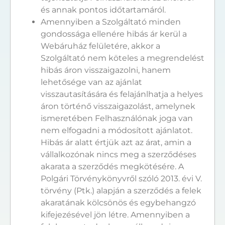
és annak pontos időtartamáról.
Amennyiben a Szolgáltató minden
gondossága ellenére hibás ár kerül a
Webáruház felületére, akkor a
Szolgáltató nem köteles a megrendelést
hibás áron visszaigazolni, hanem
lehetősége van az ajánlat
visszautasítására és felajánlhatja a helyes
áron történő visszaigazolást, amelynek
ismeretében Felhasználónak joga van
nem elfogadni a módosított ajánlatot.
Hibás ár alatt értjük azt az árat, amin a
vállalkozónak nincs meg a szerződéses
akarata a szerződés megkötésére. A
Polgári Törvénykönyvről szóló 2013. évi V.
törvény (Ptk.) alapján a szerződés a felek
akaratának kölcsönös és egybehangzó
kifejezésével jön létre. Amennyiben a