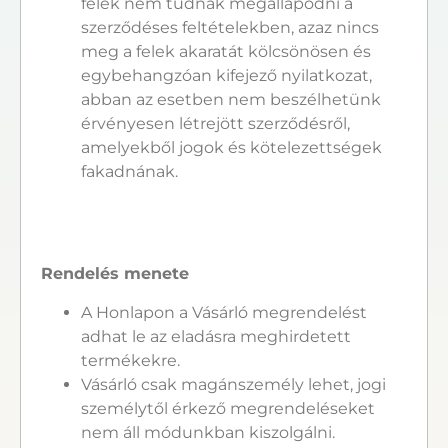
felek nem tudnak megállapodni a
szerződéses feltételekben, azaz nincs
meg a felek akaratát kölcsönösen és
egybehangzóan kifejező nyilatkozat,
abban az esetben nem beszélhetünk
érvényesen létrejött szerződésről,
amelyekből jogok és kötelezettségek
fakadnának.
Rendelés menete
A Honlapon a Vásárló megrendelést
adhat le az eladásra meghirdetett
termékekre.
Vásárló csak magánszemély lehet, jogi
személytől érkező megrendeléseket
nem áll módunkban kiszolgálni.