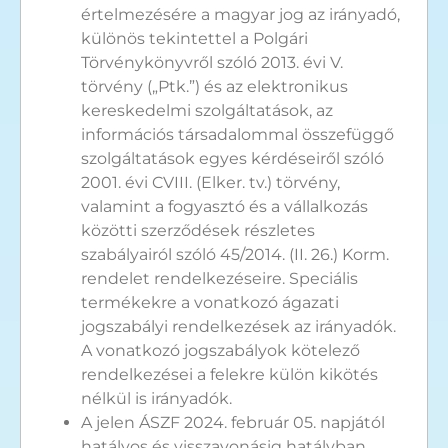
értelmezésére a magyar jog az irányadó,
különös tekintettel a Polgári
Törvénykönyvről szóló 2013. évi V.
törvény („Ptk.”) és az elektronikus
kereskedelmi szolgáltatások, az
információs társadalommal összefüggő
szolgáltatások egyes kérdéseiről szóló
2001. évi CVIII. (Elker. tv.) törvény,
valamint a fogyasztó és a vállalkozás
közötti szerződések részletes
szabályairól szóló 45/2014. (II. 26.) Korm.
rendelet rendelkezéseire. Speciális
termékekre a vonatkozó ágazati
jogszabályi rendelkezések az irányadók.
A vonatkozó jogszabályok kötelező
rendelkezései a felekre külön kikötés
nélkül is irányadók.
A jelen ÁSZF 2024. február 05. napjától
hatályos és visszavonásig hatályban