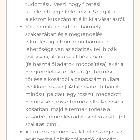
tudomásul veszi, hogy fizetési
kötelezettsége keletkezik. Szolgáltató
elektronikus számlát állít ki a vásárlásról.
Vásárlónak a rendelés bármely
szakaszában és a megrendelés
elküldéséig a Honlapon bármikor
lehetősége van az adatbeviteli hibák
javítására, akár a saját fiókjában
(felhasználói adatok módosítása), akár a
megrendelési felületen (pl. termék
törlése a kosárból a darabszám nullára
csökkentésével). Adatbeviteli hibának
minősül például egy rosszul megadott
mennyiség, rossz termék elhelyezése a
kosárban, majd a termék törlése a
kosárból, rendelési adatok elírása stb. (pl.
szállítási cím).
A Fru-design nem vállal felelősséget az
adatbeviteli hibákból eredő károkért,