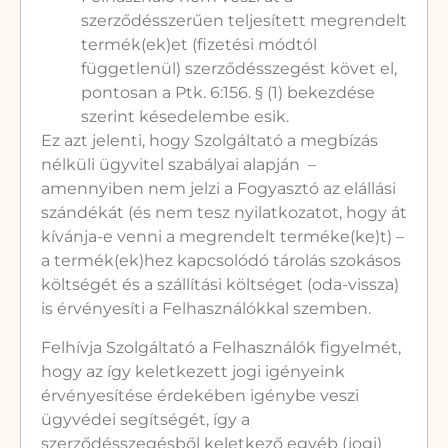
szerződésszerűen teljesített megrendelt
termék(ek)et (fizetési módtól
függetlenül) szerződésszegést követ el,
pontosan a Ptk. 6:156. § (1) bekezdése
szerint késedelembe esik.
Ez azt jelenti, hogy Szolgáltató a megbízás
nélküli ügyvitel szabályai alapján –
amennyiben nem jelzi a Fogyasztó az elállási
szándékát (és nem tesz nyilatkozatot, hogy át
kívánja-e venni a megrendelt terméke(ke)t) –
a termék(ek)hez kapcsolódó tárolás szokásos
költségét és a szállítási költséget (oda-vissza)
is érvényesíti a Felhasználókkal szemben.
Felhívja Szolgáltató a Felhasználók figyelmét,
hogy az így keletkezett jogi igényeink
érvényesítése érdekében igénybe veszi
ügyvédei segítségét, így a
szerződésszegésből keletkező egyéb (jogi)