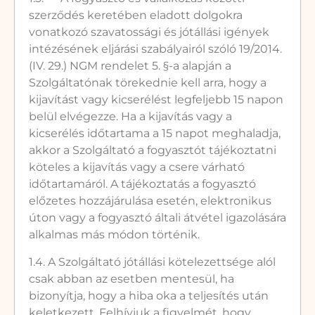
szerződés keretében eladott dolgokra
vonatkozó szavatossági és jótállási igények
intézésének eljárási szabályairól szóló 19/2014.
(IV. 29.) NGM rendelet 5. §-a alapján a
Szolgáltatónak törekednie kell arra, hogy a
kijavítást vagy kicserélést legfeljebb 15 napon
belül elvégezze. Ha a kijavítás vagy a
kicserélés időtartama a 15 napot meghaladja,
akkor a Szolgáltató a fogyasztót tájékoztatni
köteles a kijavítás vagy a csere várható
időtartamáról. A tájékoztatás a fogyasztó
előzetes hozzájárulása esetén, elektronikus
úton vagy a fogyasztó általi átvétel igazolására
alkalmas más módon történik.
1.4. A Szolgáltató jótállási kötelezettsége alól
csak abban az esetben mentesül, ha
bizonyítja, hogy a hiba oka a teljesítés után
keletkezett. Felhívjuk a figyelmét, hogy