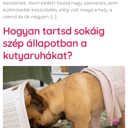
beszélnek. Nem kellett hozzá nagy szervezés, sem
különösebb készülődés, elég volt maga a hely, a
csend és ők négyen. […]
Hogyan tartsd sokáig
szép állapotban a
kutyaruhákat?