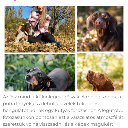
Az ősz mindig különleges időszak: A meleg színek, a
puha fények és a lehulló levelek tökéletes
hangulatot adnak egy kutyás fotózáshoz. A legutóbbi
fotózásunkon pontosan ezt a varázslatos atmoszférát
szerettük volna visszaadni, és a képek magukért