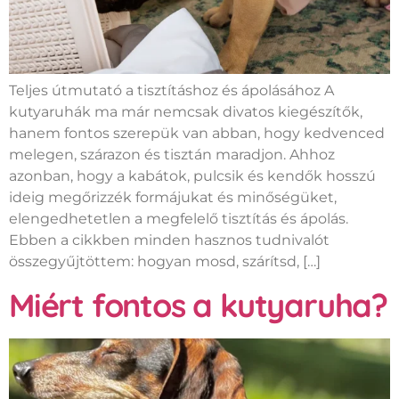
Teljes útmutató a tisztításhoz és ápolásához A
kutyaruhák ma már nemcsak divatos kiegészítők,
hanem fontos szerepük van abban, hogy kedvenced
melegen, szárazon és tisztán maradjon. Ahhoz
azonban, hogy a kabátok, pulcsik és kendők hosszú
ideig megőrizzék formájukat és minőségüket,
elengedhetetlen a megfelelő tisztítás és ápolás.
Ebben a cikkben minden hasznos tudnivalót
összegyűjtöttem: hogyan mosd, szárítsd, […]
Miért fontos a kutyaruha?