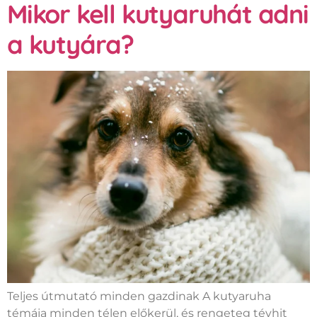
Mikor kell kutyaruhát adni
a kutyára?
Teljes útmutató minden gazdinak A kutyaruha
témája minden télen előkerül, és rengeteg tévhit