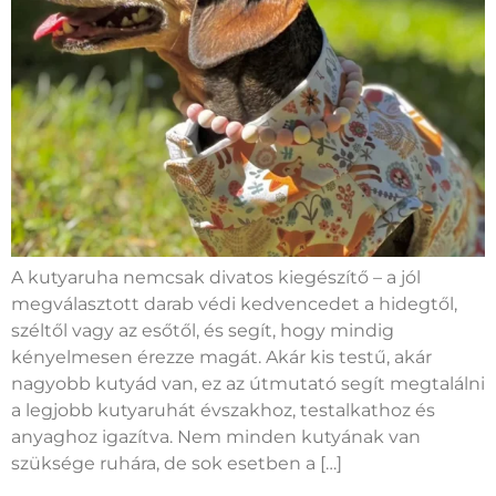
A kutyaruha nemcsak divatos kiegészítő – a jól
megválasztott darab védi kedvencedet a hidegtől,
széltől vagy az esőtől, és segít, hogy mindig
kényelmesen érezze magát. Akár kis testű, akár
nagyobb kutyád van, ez az útmutató segít megtalálni
a legjobb kutyaruhát évszakhoz, testalkathoz és
anyaghoz igazítva. Nem minden kutyának van
szüksége ruhára, de sok esetben a […]