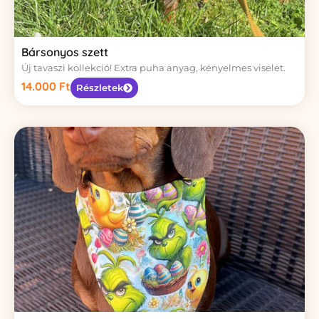
Bársonyos szett
Új tavaszi kollekció! Extra puha anyag, kényelmes viselet.
14.000
Ft
Részletek