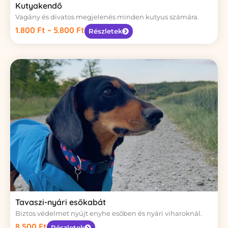
Kutyakendő
Vagány és divatos megjelenés minden kutyus számára.
1.800
Ft
–
5.800
Ft
Részletek
Tavaszi-nyári esőkabát
Biztos védelmet nyújt enyhe esőben és nyári viharoknál.
8.500
Ft
Részletek