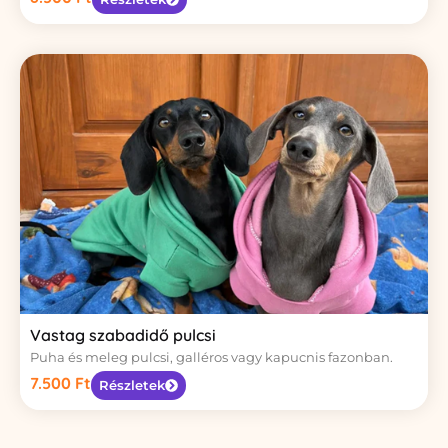
Vastag szabadidő pulcsi
Puha és meleg pulcsi, galléros vagy kapucnis fazonban.
7.500
Ft
Részletek