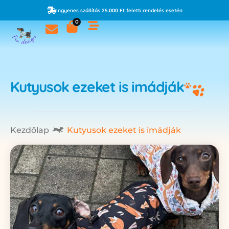
Ingyenes szállítás 25.000 Ft feletti rendelés esetén
0
Kutyusok ezeket is imádják
Kezdőlap
Kutyusok ezeket is imádják