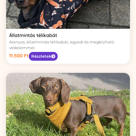
Állatmintás télikabát
Aranyos, állatmintás télikabát, egyedi és megbízható
védelemmel.
11.500
Ft
Részletek