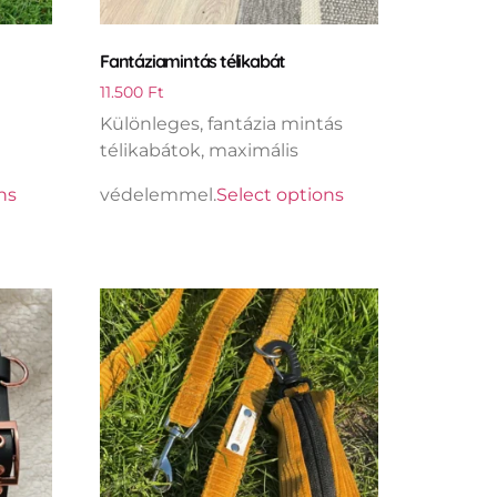
Fantáziamintás télikabát
11.500
Ft
Különleges, fantázia mintás
télikabátok, maximális
ns
védelemmel.
Select options