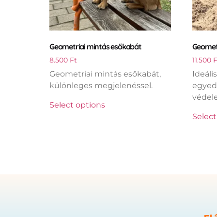
Geometriai mintás esőkabát
Geometr
8.500
Ft
11.500
F
Geometriai mintás esőkabát,
Ideáli
különleges megjelenéssel.
egyed
védel
Select options
Select