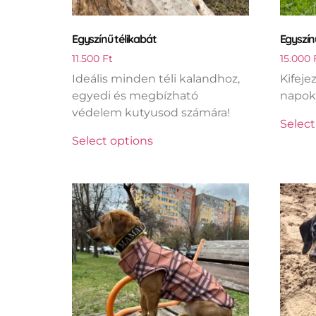
Egyszínű télikabát
Egyszín
11.500
Ft
15.000
Ideális minden téli kalandhoz,
Kifeje
egyedi és megbízható
napokr
védelem kutyusod számára!
Select
Select options