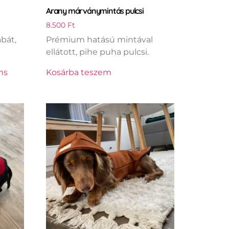
Arany márványmintás pulcsi
8.500
Ft
abát,
Prémium hatású mintával
ellátott, pihe puha pulcsi.
ns
Kosárba teszem