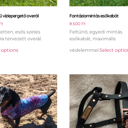
ű vízlepergető overál
Fantáziamintás esőkabát
Ft
8.500
Ft
zetten, esős szeles
Feltűnő, egyedi mintás
a tervezett overál.
esőkabát, maximális
 options
védelemmel.
Select optio