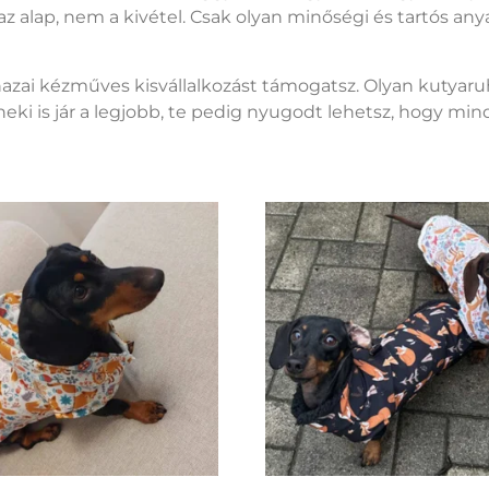
az alap, nem a kivétel. Csak olyan minőségi és tartós an
hazai kézműves kisvállalkozást támogatsz. Olyan kutyaru
eki is jár a legjobb, te pedig nyugodt lehetsz, hogy min