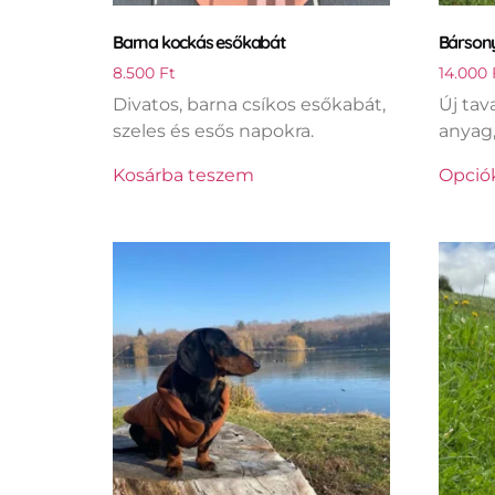
Barna kockás esőkabát
Bársony
8.500
Ft
14.000
Divatos, barna csíkos esőkabát,
Új tav
szeles és esős napokra.
anyag,
Kosárba teszem
Opciók