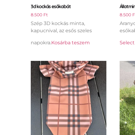
3d kockás esőkabát
Állatmi
8.500
Ft
8.500
F
Szép 3D kockás minta,
Aranyo
kapucnival, az esős szeles
esőka
napokra.
Kosárba teszem
Select