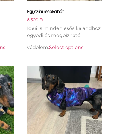
Egyszínű esőkabát
8.500
Ft
Ideális minden esős kalandhoz,
egyedi és megbízható
ons
védelem.
Select options