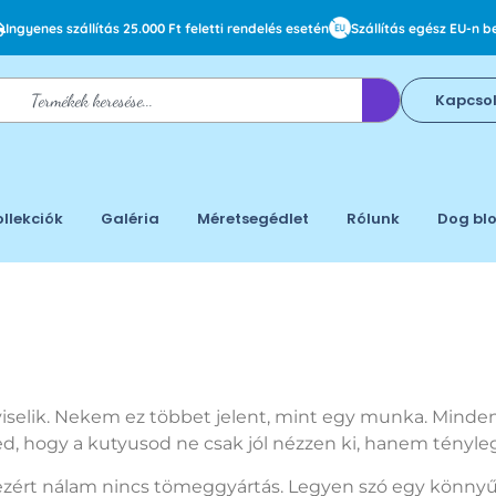
Ingyenes szállítás 25.000 Ft feletti rendelés esetén
Szállítás egész EU-n be
Kapcso
ollekciók
Galéria
Méretsegédlet
Rólunk
Dog bl
selik. Nekem ez többet jelent, mint egy munka. Minden 
ed, hogy a kutyusod ne csak jól nézzen ki, hanem tényl
zért nálam nincs tömeggyártás. Legyen szó egy könnyű p