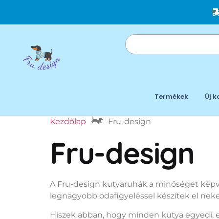
Termékek
Új k
Kezdőlap
Fru-design
Fru-design
A Fru-design kutyaruhák a minőséget képvi
legnagyobb odafigyeléssel készítek el nek
Hiszek abban, hogy minden kutya egyedi, e