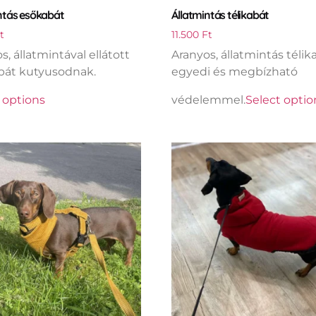
ntás esőkabát
Állatmintás télikabát
t
11.500
Ft
s, állatmintával ellátott
Aranyos, állatmintás télik
bát kutyusodnak.
egyedi és megbízható
 options
védelemmel.
Select optio