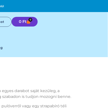
lül
0
0
Ft
lat
0
og
egyes darabot saját kezűleg, a
eg szabadon is tudjon mozogni benne.
ulóverről vagy egy strapabíró téli