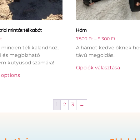
iai mintás télikabát
Hám
t
7.500
Ft
–
9.300
Ft
s minden téli kalandhoz,
A hámot kedvelőknek ho
i és megbízható
távú megoldás.
em kutyusod számára!
Opciók választása
 options
1
2
3
→