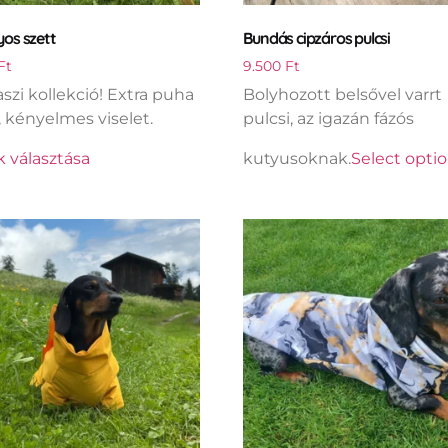
os szett
Bundás cipzáros pulcsi
Ft
9.500
Ft
aszi kollekció! Extra puha
Bolyhozott belsővel varrt
 kényelmes viselet.
pulcsi, az igazán fázós
 választása
kutyusoknak.
Select opti