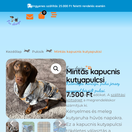
Ingyenes szállítás 25.000 Ft feletti rendelés esetén
0
Kezdőlap
Pulcsik
Mintás kapucnis kutyapulcsi
Fru-design
Mintás kapucnis
kutyapulcsi
Különleges mintájú, puha jersey
anyaggal készült pulcsi.
7.500
Ft
Tartalmazza az adókat. A
szállítási
költséget
a megrendeléskor
számítjuk ki.
Kényelmes és meleg
kutyaruha hűvös napokra.
Ez a kapucnis kutyapulcsi
tökéletes választás a