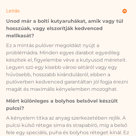
Leírás
Unod már a bolti kutyaruhákat, amik vagy túl
hosszúak, vagy elszorítják kedvenced
mellkasát?
Ez a mintás pulóver megoldást nyújt a
problémádra. Minden egyes darabot egyedileg
készítek el, figyelembe véve a kutyusod méreteit.
Legyen szó egy kisebb városi sétáról vagy egy
hűvösebb, hosszabb kirándulásról, ebben a
pulóverben kedvenced garantáltan jól fogja érezni
magát és maximális kényelemben mozoghat.
Miért különleges a bolyhos belsővel készült
pulcsi?
A kényelem titka az anyag szerkezetében rejlik. A
pulcsi külső rétege sima és strapabíró, míg a belső
fele egy speciális, puha és bolyhos réteget kínál. Ez