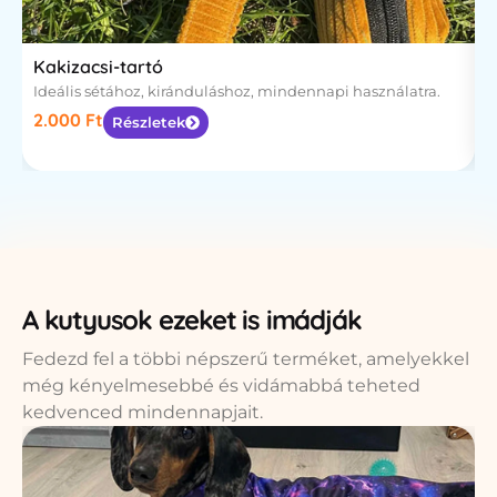
Kakizacsi-tartó
N
Ideális sétához, kiránduláshoz, mindennapi használatra.
S
k
2.000
Ft
Részletek
5
A kutyusok ezeket is imádják
Fedezd fel a többi népszerű terméket, amelyekkel
még kényelmesebbé és vidámabbá teheted
kedvenced mindennapjait.