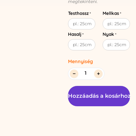
megtekinteni.
Testhossz
Mellkas
*
*
Hasalj
Nyak
*
*
Mennyiség
−
+
Hozzáadás a kosárhoz