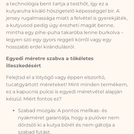
a technológia bent tartja a testhőt, így ez a
kutyaruha kiváló hőszigetelő képességgel bír. A
jersey rugalmassága miatt a felvétel is gyerekjáték,
a kutyusod pedig úgy érezheti magát benne,
mintha egy pihe-puha takaróba lenne burkolva –
legyen szó egy gyors reggeli körről vagy egy
hosszabb erdei kirándulásról.
Egyedi méretre szabva a tökéletes
illeszkedésért
Felejtsd el a lötyögő vagy éppen elszorító,
tucatgyártott méreteket! Mint minden termékem,
ez a kapucnis pulcsi is egyedi méretvétel alapján
készül. Miért fontos ez?
Szabad mozgás: A pontos mellkas- és
nyakméret garantálja, hogy a pulóver nem
dörzsöli ki a kutya bőrét és nem gátolja a
szabad futást.