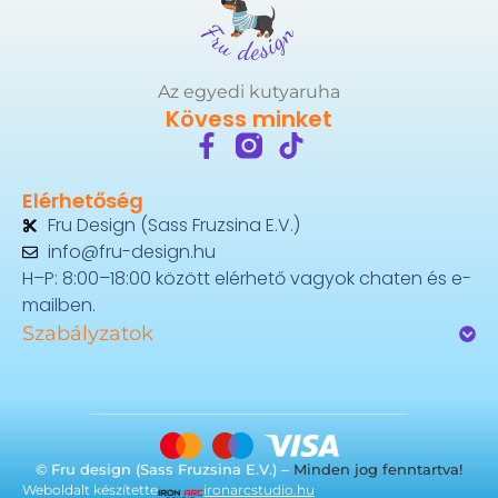
Az egyedi kutyaruha
Kövess minket
Elérhetőség
Fru Design (Sass Fruzsina E.V.)
info@fru-design.hu
H–P: 8:00–18:00 között elérhető vagyok chaten és e-
mailben.
Szabályzatok
© Fru design (Sass Fruzsina E.V.) –
Minden jog fenntartva!
Weboldalt készítette
ironarcstudio.hu