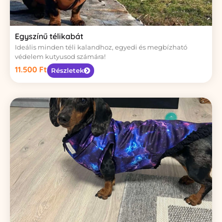
Egyszínű télikabát
Ideális minden téli kalandhoz, egyedi és megbízható
védelem kutyusod számára!
11.500
Ft
Részletek