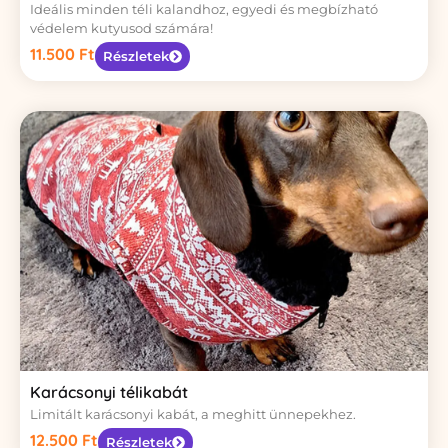
Ideális minden téli kalandhoz, egyedi és megbízható
védelem kutyusod számára!
11.500
Ft
Részletek
Karácsonyi télikabát
Limitált karácsonyi kabát, a meghitt ünnepekhez.
12.500
Ft
Részletek