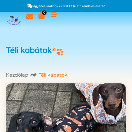
Ingyenes szállítás 25.000 Ft feletti rendelés esetén
0
Téli kabátok
Kezdőlap
Téli kabátok