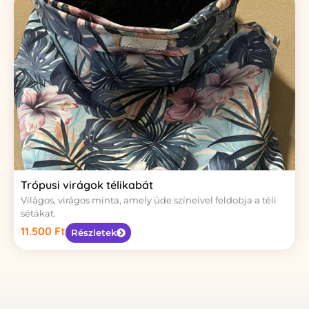
Trópusi virágok télikabát
Világos, virágos minta, amely üde színeivel feldobja a téli
sétákat.
11.500
Ft
Részletek