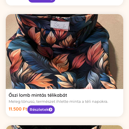
Őszi lomb mintás télikabát
Meleg tónusú, természet ihlette minta a téli napokra.
11.500
Ft
Részletek