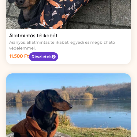
Állatmintás télikabát
Aranyos, állatmintás télikabát, egyedi és megbízható
védelemmel.
11.500
Ft
Részletek