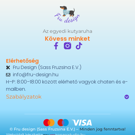
Az egyedi kutyaruha
Kövess minket
Elérhetőség
Fru Design (Sass Fruzsina E.V.)
info@fru-design.hu
H–P: 8:00–18:00 között elérhető vagyok chaten és e-
mailben.
Szabályzatok
© Fru design (Sass Fruzsina E.V.) –
Minden jog fenntartva!
Weboldalt készítette
ironarcstudio.hu