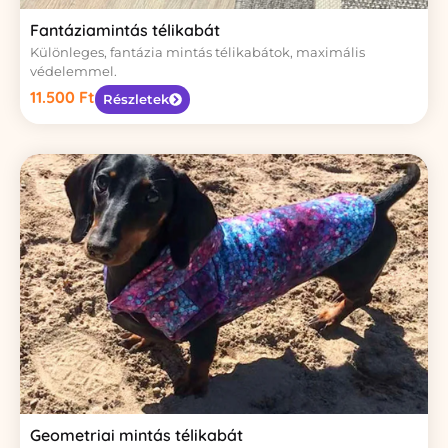
Fantáziamintás télikabát
Különleges, fantázia mintás télikabátok, maximális
védelemmel.
11.500
Ft
Részletek
Geometriai mintás télikabát