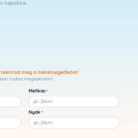
ős napokba.
 tekintsd meg a méretsegédletet!
rban tudod megtekinteni.
Mellkas
*
Nyak
*