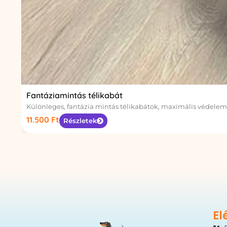
Fantáziamintás télikabát
Különleges, fantázia mintás télikabátok, maximális védele
11.500
Ft
Részletek
El