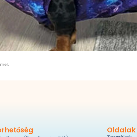
mmel.
érhetőség
Oldalak