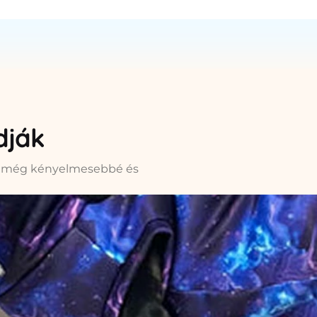
dják
el még kényelmesebbé és