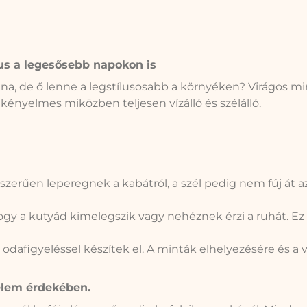
lus a legesősebb napokon is
a, de ő lenne a legstílusosabb a környéken? Virágos mi
s kényelmes miközben teljesen vízálló és szélálló.
yszerűen leperegnek a kabátról, a szél pedig nem fúj át
gy a kutyád kimelegszik vagy nehéznek érzi a ruhát. Ez a
afigyeléssel készítek el. A minták elhelyezésére és a v
elem érdekében.