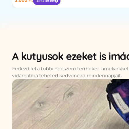
Részletek
A kutyusok ezeket is imá
Fedezd fel a többi népszerű terméket, amelyekk
vidámabbá teheted kedvenced mindennapjait.