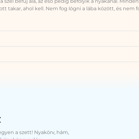
 szél befúj alá, az eső pedig befolyik a nyakánál. Minde
ott takar, ahol kell. Nem fog lógni a lába között, és nem
t
legyen a szett! Nyakörv, hám,