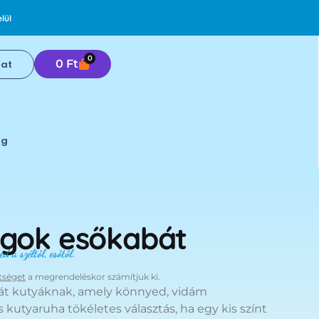
lül
0
0
Ft
lat
0
og
ágok esőkabát
d a széltől, esőtől.
ltséget
a megrendeléskor számítjuk ki.
abát kutyáknak, amely könnyed, vidám
s kutyaruha tökéletes választás, ha egy kis színt