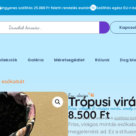
Ingyenes szállítás 25.000 Ft feletti rendelés esetén
Szállítás egész EU-n be
Kapcso
ollekciók
Galéria
Méretsegédlet
Rólunk
Dog bl
k esőkabát
Fru-design
Trópusi vir
Friss, világos & virágos minta, amely vé
8.500
Ft
Tartalmazza az adókat. A
szállítási kö
Friss, virágos mintás esők
megjelenést ad. Ez a stíluso