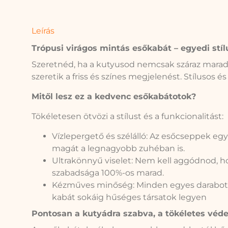
Leírás
Trópusi virágos mintás esőkabát – egyedi stí
Szeretnéd, ha a kutyusod nemcsak száraz maradn
szeretik a friss és színes megjelenést. Stílusos é
Mitől lesz ez a kedvenc esőkabátotok?
Tökéletesen ötvözi a stílust és a funkcionalitást:
Vízlepergető és szélálló: Az esőcseppek eg
magát a legnagyobb zuhéban is.
Ultrakönnyű viselet: Nem kell aggódnod, ho
szabadsága 100%-os marad.
Kézműves minőség: Minden egyes darabot od
kabát sokáig hűséges társatok legyen
Pontosan a kutyádra szabva, a tökéletes véd