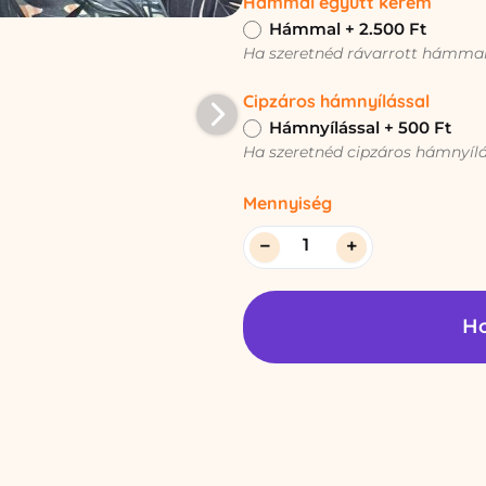
Hámmal együtt kérem
Hámmal
+
2.500 Ft
Ha szeretnéd rávarrott hámmal 
Cipzáros hámnyílással
Hámnyílással
+
500 Ft
Ha szeretnéd cipzáros hámnyílá
Mennyiség
−
+
Ho