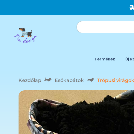
Termékek
Új k
Kezdőlap
Esőkabátok
Trópusi virágo