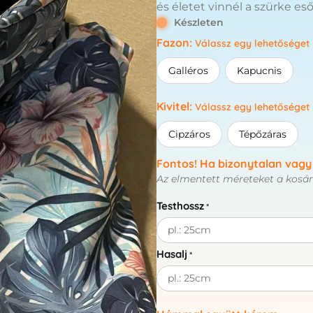
és életet vinnél a szürke es
Készleten
Fazon
:
Válassz egy lehetőséget
Galléros
Kapucnis
Kivitel
:
Válassz egy lehetőséget
Cipzáros
Tépőzáras
Fontos! Ha bizonytalan vagy
Az elmentett méreteket a kosá
Testhossz
*
Hasalj
*