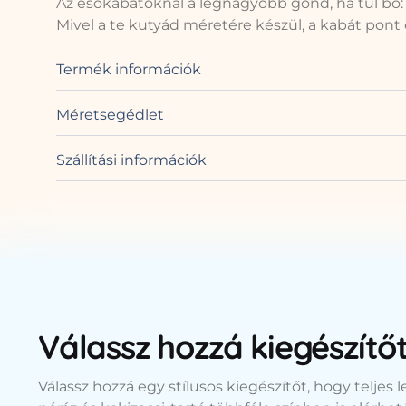
Az esőkabátoknál a legnagyobb gond, ha túl bő: a
Mivel a te kutyád méretére készül, a kabát pont 
Termék információk
Méretsegédlet
Szállítási információk
Válassz hozzá kiegészítő
Válassz hozzá egy stílusos kiegészítőt, hogy teljes 