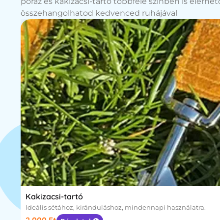
póráz és kakizacsi-tartó többféle színben is elérhe
összehangolhatod kedvenced ruhájával
Kakizacsi-tartó
Ideális sétához, kiránduláshoz, mindennapi használatra.
2.000
Ft