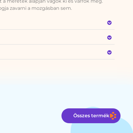
nt a méretek alapján vágok ki és varrok meg.
 fogja zavarni a mozgásban sem.
Összes termék