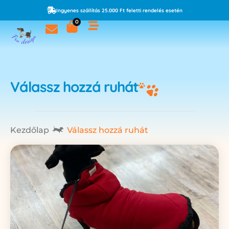
Ingyenes szállítás 25.000 Ft feletti rendelés esetén
0
Válassz hozzá ruhát
Kezdőlap
Válassz hozzá ruhát