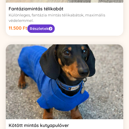
Fantáziamintás télikabát
Különleges, fantázia mintás télikabátok, maximális
védelemmel.
11.500
Ft
Részletek
Kötött mintás kutyapulóver