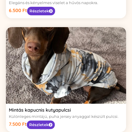
Elegáns és kényelmes viselet a hűvös napokra.
6.500
Ft
Részletek
Mintás kapucnis kutyapulcsi
Különleges mintájú, puha jersey anyaggal készült pulcsi.
7.500
Ft
Részletek