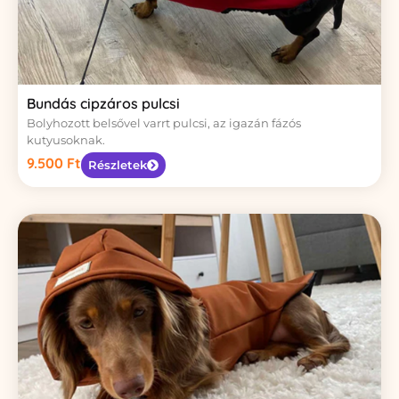
Bundás cipzáros pulcsi
Bolyhozott belsővel varrt pulcsi, az igazán fázós
kutyusoknak.
9.500
Ft
Részletek