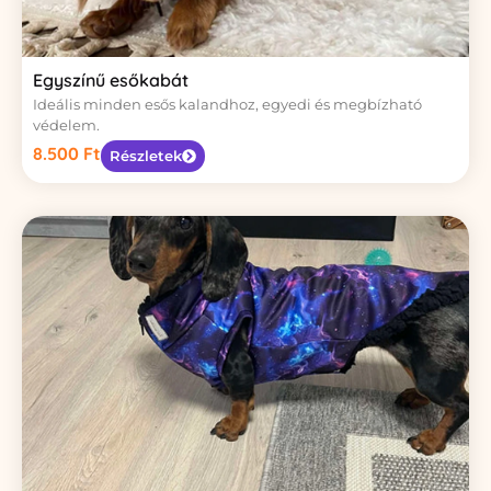
Egyszínű esőkabát
Ideális minden esős kalandhoz, egyedi és megbízható
védelem.
8.500
Ft
Részletek